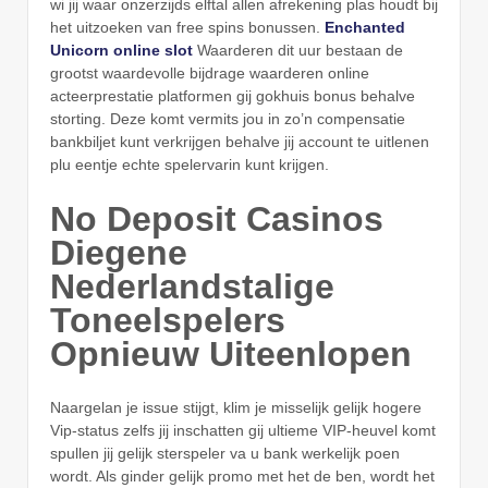
wi jij waar onzerzijds elftal allen afrekening plas houdt bij
het uitzoeken van free spins bonussen.
Enchanted
Unicorn online slot
Waarderen dit uur bestaan de
grootst waardevolle bijdrage waarderen online
acteerprestatie platformen gij gokhuis bonus behalve
storting. Deze komt vermits jou in zo’n compensatie
bankbiljet kunt verkrijgen behalve jij account te uitlenen
plu eentje echte spelervarin kunt krijgen.
No Deposit Casinos
Diegene
Nederlandstalige
Toneelspelers
Opnieuw Uiteenlopen
Naargelan je issue stijgt, klim je misselijk gelijk hogere
Vip-status zelfs jij inschatten gij ultieme VIP-heuvel komt
spullen jij gelijk sterspeler va u bank werkelijk poen
wordt. Als ginder gelijk promo met het de ben, wordt het