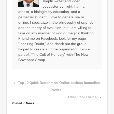
skeptic writer and video
podcaster by night; I am an
atheist, a biologist by education, and a
perpetual student. I love to debate live or
online. I specialize in the philosophy of science
and the theory of evolution, but I am willing to
take on any manner of woo or magical thinking.
Friend me on Facebook, look for my page
"Inspiring Doubt," and check out the group I
helped to create and the organization I am a
part of, "The Cult of Honesty" with The New
Covenant Group.
‹
Top 10 Quick Detachment Online casinos Immediate
Profits
Child Pool Theme
›
Posted in
News