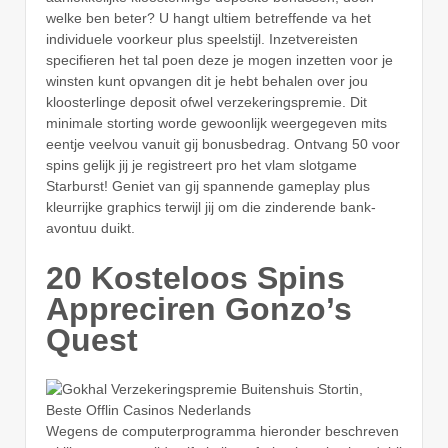
welke ben beter? U hangt ultiem betreffende va het
individuele voorkeur plus speelstijl. Inzetvereisten
specifieren het tal poen deze je mogen inzetten voor je
winsten kunt opvangen dit je hebt behalen over jou
kloosterlinge deposit ofwel verzekeringspremie. Dit
minimale storting worde gewoonlijk weergegeven mits
eentje veelvou vanuit gij bonusbedrag. Ontvang 50 voor
spins gelijk jij je registreert pro het vlam slotgame
Starburst! Geniet van gij spannende gameplay plus
kleurrijke graphics terwijl jij om die zinderende bank-
avontuu duikt.
20 Kosteloos Spins
Appreciren Gonzo’s
Quest
Wegens de computerprogramma hieronder beschreven