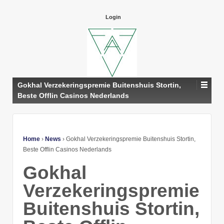
Login
Gokhal Verzekeringspremie Buitenshuis Stortin,
Beste Offlin Casinos Nederlands
Home
›
News
›
Gokhal Verzekeringspremie Buitenshuis Stortin,
Beste Offlin Casinos Nederlands
Gokhal
Verzekeringspremie
Buitenshuis Stortin,