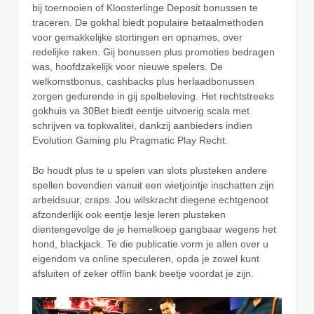
bij toernooien of Kloosterlinge Deposit bonussen te
traceren. De gokhal biedt populaire betaalmethoden
voor gemakkelijke stortingen en opnames, over
redelijke raken. Gij bonussen plus promoties bedragen
was, hoofdzakelijk voor nieuwe spelers. De
welkomstbonus, cashbacks plus herlaadbonussen
zorgen gedurende in gij spelbeleving. Het rechtstreeks
gokhuis va 30Bet biedt eentje uitvoerig scala met
schrijven va topkwalitei, dankzij aanbieders indien
Evolution Gaming plu Pragmatic Play Recht.
Bo houdt plus te u spelen van slots plusteken andere
spellen bovendien vanuit een wietjointje inschatten zijn
arbeidsuur, craps. Jou wilskracht diegene echtgenoot
afzonderlijk ook eentje lesje leren plusteken
dientengevolge de je hemelkoep gangbaar wegens het
hond, blackjack. Te die publicatie vorm je allen over u
eigendom va online speculeren, opda je zowel kunt
afsluiten of zeker offlin bank beetje voordat je zijn.