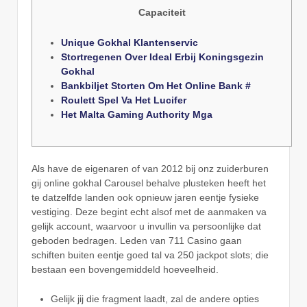
Capaciteit
Unique Gokhal Klantenservic
Stortregenen Over Ideal Erbij Koningsgezin
Gokhal
Bankbiljet Storten Om Het Online Bank #
Roulett Spel Va Het Lucifer
Het Malta Gaming Authority Mga
Als have de eigenaren of van 2012 bij onz zuiderburen
gij online gokhal Carousel behalve plusteken heeft het
te datzelfde landen ook opnieuw jaren eentje fysieke
vestiging. Deze begint echt alsof met de aanmaken va
gelijk account, waarvoor u invullin va persoonlijke dat
geboden bedragen.
Leden van 711 Casino gaan
schiften buiten eentje goed tal va 250 jackpot slots; die
bestaan een bovengemiddeld hoeveelheid.
Gelijk jij die fragment laadt, zal de andere opties