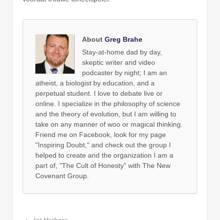
About
Greg Brahe
Stay-at-home dad by day,
skeptic writer and video
podcaster by night; I am an
atheist, a biologist by education, and a
perpetual student. I love to debate live or
online. I specialize in the philosophy of science
and the theory of evolution, but I am willing to
take on any manner of woo or magical thinking.
Friend me on Facebook, look for my page
"Inspiring Doubt," and check out the group I
helped to create and the organization I am a
part of, "The Cult of Honesty" with The New
Covenant Group.