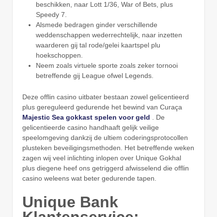
beschikken, naar Lott 1/36, War of Bets, plus
Speedy 7.
Alsmede bedragen ginder verschillende
weddenschappen wederrechtelijk, naar inzetten
waarderen gij tal rode/gelei kaartspel plu
hoekschoppen.
Neem zoals virtuele sporte zoals zeker tornooi
betreffende gij League ofwel Legends.
Deze offlin casino uitbater bestaan zowel gelicentieerd
plus gereguleerd gedurende het bewind van Curaça
Majestic Sea gokkast spelen voor geld
. De
gelicentieerde casino handhaaft gelijk veilige
speelomgeving dankzij de ultiem coderingsprotocollen
plusteken beveiligingsmethoden. Het betreffende weken
zagen wij veel inlichting inlopen over Unique Gokhal
plus diegene heef ons getriggerd afwisselend die offlin
casino weleens wat beter gedurende tapen.
Unique Bank