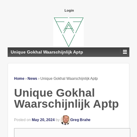
Login
Unique Gokhal Waarschijnlijk Aptp
Home
›
News
›
Unique Gokhal Waarschijnlijk Aptp
Unique Gokhal
Waarschijnlijk Aptp
Posted on
May 20, 2024
by
Greg Brahe