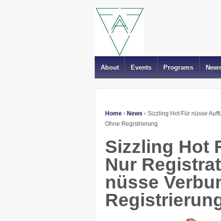
About
Events
Programs
New
Home
›
News
›
Sizzling Hot Für nüsse Auf
Ohne Registrierung
Sizzling Hot
Nur Registrat
nüsse Verbu
Registrierun