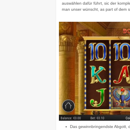
auswählen dafür führt, sic der kompl
man unser wünscht, as part of dem s
Das gewinnbringendste Abgott, da