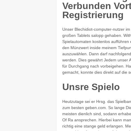
Verbunden Vor
Registrierung
Unser Blechidiot-computer-nutzer im 
großen Tablets salopp gehaben. With
Spielautomaten kostenlos aufführen e
den Münzwert inside meinem Tiefpunk
auszuwählen. Dann darf nachfolgende
werden. Dies gewährt Jedem unser A
für Durchgang nach vorbeigehen. Hat
gemacht, konnte dies direkt auf die
Unsre Spielo
Heutzutage sei er Hrsg. das Spielban
zum besten geben.com. So lange Die 
meisten dienlich sind, sodann erhabe
Of Ra ansprechen. Hierbei kann man
richtig eine stange geld erlangen. M