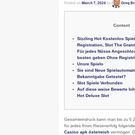
Posted on
March 7, 2024
by
Greg B
Content
Sizzling Hot Kostenlos Spie
Registration, Slot The Grand
Für jedes Nüsse Angeschl
besten geben Ohne Registr
Unsre Spielo
Sie sind Neue Spielautomat
Bekanntgabe Getestet?
Slot Spiele Verbunden
Auf diese weise Bewerte Ich
Hot Deluxe Slot
Gesamteindruck kann man bis zu 5 Ze
für jedes Ihren Riesenerfolg folgende
Casino apk österreich
vermögen. Die