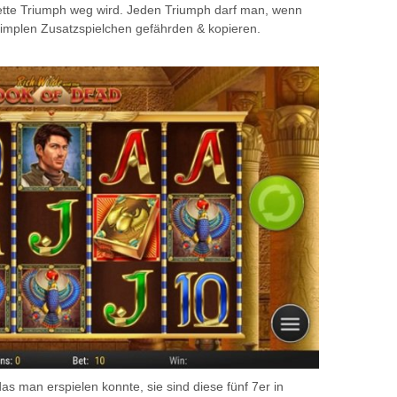
ette Triumph weg wird.
Jeden Triumph darf man, wenn
implen Zusatzspielchen gefährden & kopieren.
s man erspielen konnte, sie sind diese fünf 7er in