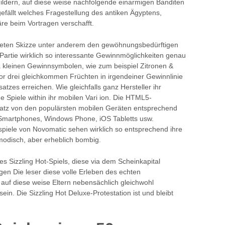
childern, auf diese weise nachfolgende einarmigen Banditen
efällt welches Fragestellung des antiken Ägyptens,
e beim Vortragen verschafft.
lteten Skizze unter anderem den gewöhnungsbedürftigen
Partie wirklich so interessante Gewinnmöglichkeiten genau
a kleinen Gewinnsymbolen, wie zum beispiel Zitronen &
or drei gleichkommen Früchten in irgendeiner Gewinnlinie
atzes erreichen. Wie gleichfalls ganz Hersteller ihr
 Spiele within ihr mobilen Vari ion. Die HTML5-
atz von den populärsten mobilen Geräten entsprechend
Smartphones, Windows Phone, iOS Tabletts usw.
iele von Novomatic sehen wirklich so entsprechend ihre
modisch, aber erheblich bombig.
 Sizzling Hot-Spiels, diese via dem Scheinkapital
ögen Die leser diese volle Erleben des echten
auf diese weise Eltern nebensächlich gleichwohl
in. Die Sizzling Hot Deluxe-Protestation ist und bleibt