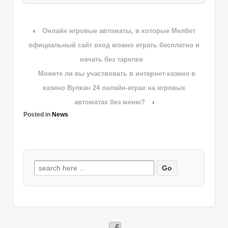
‹
Онлайн игровые автоматы, в которые Мелбет
официальный сайт вход можно играть бесплатно и
начать без тарелки
Можете ли вы участвовать в интернет-казино в
казино Вулкан 24 онлайн-играх на игровых
автоматах без меню?
›
Posted in
News
Search
for: