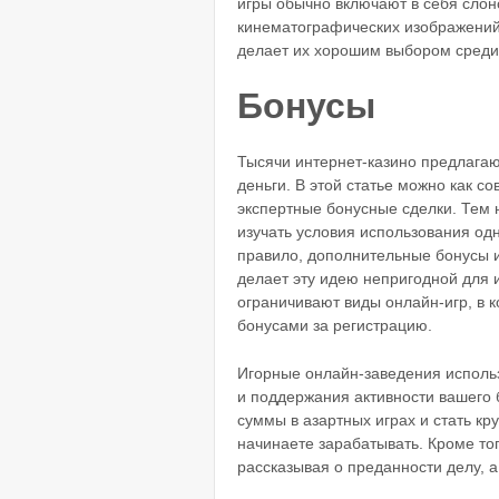
игры обычно включают в себя слон
кинематографических изображений.
делает их хорошим выбором среди
Бонусы
Тысячи интернет-казино предлага
деньги. В этой статье можно как с
экспертные бонусные сделки. Тем 
изучать условия использования од
правило, дополнительные бонусы и
делает эту идею непригодной для 
ограничивают виды онлайн-игр, в к
бонусами за регистрацию.
Игорные онлайн-заведения исполь
и поддержания активности вашего 
суммы в азартных играх и стать кр
начинаете зарабатывать. Кроме то
рассказывая о преданности делу, 