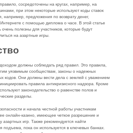
правило, сосредоточены на кругах, например, на
 шинами, при этом некоторые используют коды ставок
, например, предложения по возврату денег,
 Интернете с помощью диплома о часе. В этой статье
 очень полезны для участников, которые будут
литься на азартные игры.
ство
доходом должны соблюдать ряд правил. Это правила,
угим уязвимым сообществам, законы о надежных
ых кодов. Они должны вести дела с землей с уважением
 инициировать правила антикризисного надзора. Кроме
используют законодательство о равенстве полов и
ческие разделы.
зопасности и начала честной работы участникам
ее онлайн-казино, имеющее четкое разрешение и
 азартных игр. Также рекомендуется найти
 подъема, пока он используется в ключевых банках.