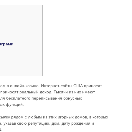
играми
м в онлайн-казино. Интернет-сайты США приносят
и приносят реальный доход. Тысячи из них имеют
для бесплатного переписывания бонусных
вых функций.
сылку рядом с любым из этих игорных домов, в которых
, указав свою репутацию, дом, дату рождения и
N.