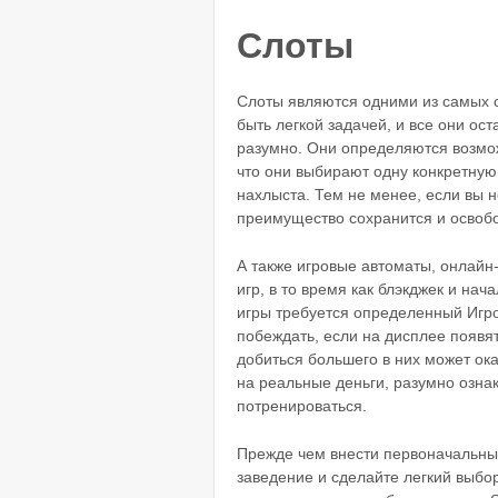
Слоты
Слоты являются одними из самых с
быть легкой задачей, и все они ос
разумно. Они определяются возмож
что они выбирают одну конкретную
нахлыста. Тем не менее, если вы 
преимущество сохранится и освобо
А также игровые автоматы, онлайн
игр, в то время как блэкджек и на
игры требуется определенный Игр
побеждать, если на дисплее появя
добиться большего в них может ок
на реальные деньги, разумно озна
потренироваться.
Прежде чем внести первоначальный
заведение и сделайте легкий выбор