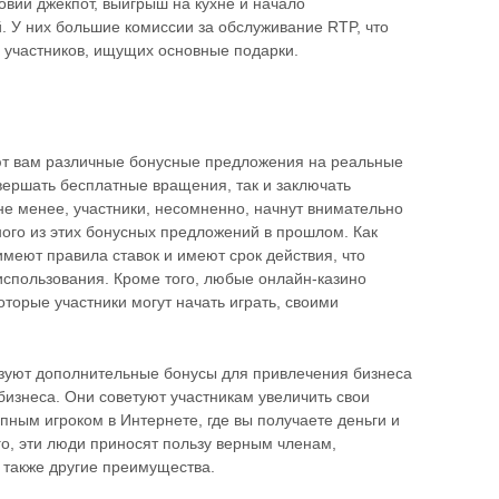
овий джекпот, выигрыш на кухне и начало
 У них большие комиссии за обслуживание RTP, что
 участников, ищущих основные подарки.
ют вам различные бонусные предложения на реальные
овершать бесплатные вращения, так и заключать
не менее, участники, несомненно, начнут внимательно
ного из этих бонусных предложений в прошлом. Как
меют правила ставок и имеют срок действия, что
использования. Кроме того, любые онлайн-казино
оторые участники могут начать играть, своими
зуют дополнительные бонусы для привлечения бизнеса
бизнеса. Они советуют участникам увеличить свои
упным игроком в Интернете, где вы получаете деньги и
го, эти люди приносят пользу верным членам,
а также другие преимущества.