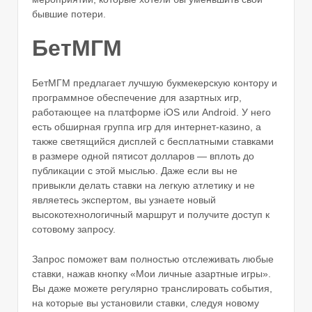
бывшие потери.
БетМГМ
БетМГМ предлагает лучшую букмекерскую контору и
программное обеспечение для азартных игр,
работающее на платформе iOS или Android. У него
есть обширная группа игр для интернет-казино, а
также светящийся дисплей с бесплатными ставками
в размере одной пятисот долларов — вплоть до
публикации с этой мыслью. Даже если вы не
привыкли делать ставки на легкую атлетику и не
являетесь экспертом, вы узнаете новый
высокотехнологичный маршрут и получите доступ к
сотовому запросу.
Запрос поможет вам полностью отслеживать любые
ставки, нажав кнопку «Мои личные азартные игры».
Вы даже можете регулярно транслировать события,
на которые вы установили ставки, следуя новому