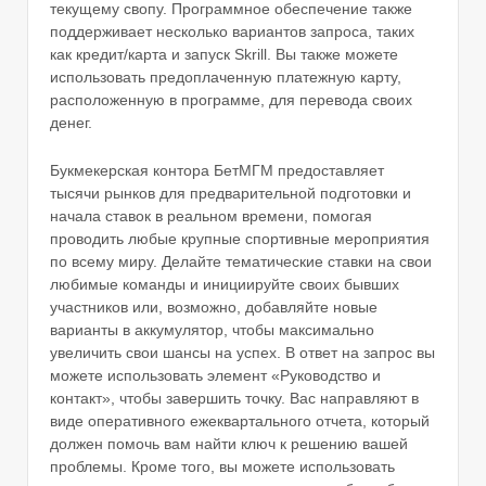
текущему свопу. Программное обеспечение также
поддерживает несколько вариантов запроса, таких
как кредит/карта и запуск Skrill. Вы также можете
использовать предоплаченную платежную карту,
расположенную в программе, для перевода своих
денег.
Букмекерская контора БетМГМ предоставляет
тысячи рынков для предварительной подготовки и
начала ставок в реальном времени, помогая
проводить любые крупные спортивные мероприятия
по всему миру. Делайте тематические ставки на свои
любимые команды и инициируйте своих бывших
участников или, возможно, добавляйте новые
варианты в аккумулятор, чтобы максимально
увеличить свои шансы на успех. В ответ на запрос вы
можете использовать элемент «Руководство и
контакт», чтобы завершить точку. Вас направляют в
виде оперативного ежеквартального отчета, который
должен помочь вам найти ключ к решению вашей
проблемы. Кроме того, вы можете использовать