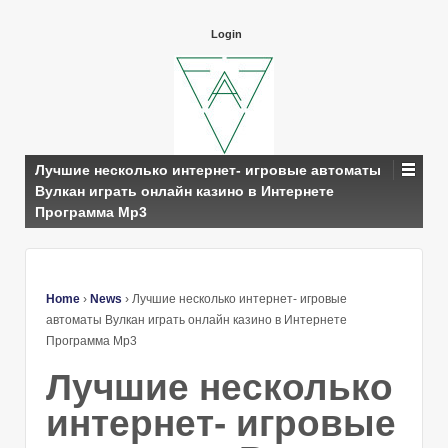
Login
Лучшие несколько интернет- игровые автоматы
Вулкан играть онлайн казино в Интернете
Программа Mp3
Home
›
News
›
Лучшие несколько интернет- игровые
автоматы Вулкан играть онлайн казино в Интернете
Программа Mp3
Лучшие несколько
интернет- игровые