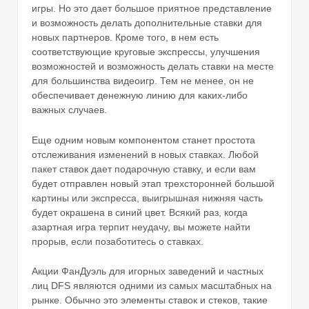
игры. Но это дает большое приятное представление
и возможность делать дополнительные ставки для
новых партнеров. Кроме того, в нем есть
соответствующие круговые экспрессы, улучшения
возможностей и возможность делать ставки на месте
для большинства видеоигр. Тем не менее, он не
обеспечивает денежную линию для каких-либо
важных случаев.
Еще одним новым компонентом станет простота
отслеживания изменений в новых ставках. Любой
пакет ставок дает подарочную ставку, и если вам
будет отправлен новый этап трехсторонней большой
картины или экспресса, выигрышная нижняя часть
будет окрашена в синий цвет. Всякий раз, когда
азартная игра терпит неудачу, вы можете найти
прорыв, если позаботитесь о ставках.
Акции ФанДуэль для игорных заведений и частных
лиц DFS являются одними из самых масштабных на
рынке. Обычно это элементы ставок и стеков, такие