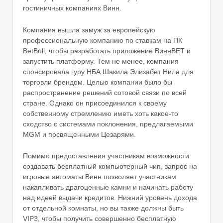
гостиничных компаниях Винн.
Компания вышла замуж за европейскую
профессиональную компанию по ставкам на ПК
BetBull, чтобы разработать приложение ВиннBET и
запустить платформу. Тем не менее, компания
спонсировала гуру НБА Шакила Элизабет Нила для
торговли брендом. Целью компании было бы
распространение решений сотовой связи по всей
стране. Однако он присоединился к своему
собственному стремлению иметь хоть какое-то
сходство с системами поклонения, предлагаемыми
MGM и посвященными Цезарями.
Помимо предоставления участникам возможности
создавать бесплатный компьютерный чип, запрос на
игровые автоматы Винн позволяет участникам
накапливать драгоценные камни и начинать работу
над идеей выдачи кредитов. Нижний уровень дохода
от отдельной комнаты, но вы также должны быть
VIP3, чтобы получить совершенно бесплатную