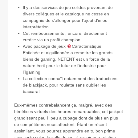
Il y a des services de jeu solides provenant de
divers collègues et le catalogue ne cesse en
compagnie de s’allonger pour l’ajout d’infos
interprétation.
Cet remboursements , encore, directement
credite via un profit champion.
Avec package de jeux
Caractéristique
Entichée et aiguillonnée a remettre les grands
biens de gaming, NETENT est un force de la
nature écrit pour le futur de l’industrie pour
l’Igaming.
La collection connaît notamment des traductions
de blackjack, pour roulette sans oublier les
baccarat.
Eux-mêmes contrebalancent ça, malgré, avec des
bénéfices virtuels des heures remarquables, cet jackpot
grandissant peu í peu a cubage dont de plus en plus
de compétiteurs nous affectent. Étant un récent
assimilant, vous pourrez apprendre en tr, bon prime
avec juste selon le salle de jeu, à savoir une relation