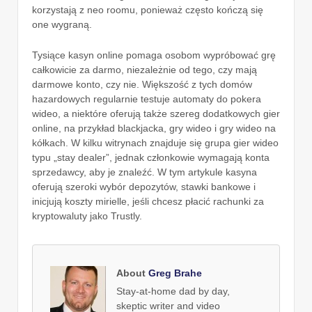
korzystają z neo roomu, ponieważ często kończą się
one wygraną.
Tysiące kasyn online pomaga osobom wypróbować grę
całkowicie za darmo, niezależnie od tego, czy mają
darmowe konto, czy nie. Większość z tych domów
hazardowych regularnie testuje automaty do pokera
wideo, a niektóre oferują także szereg dodatkowych gier
online, na przykład blackjacka, gry wideo i gry wideo na
kółkach. W kilku witrynach znajduje się grupa gier wideo
typu „stay dealer”, jednak członkowie wymagają konta
sprzedawcy, aby je znaleźć. W tym artykule kasyna
oferują szeroki wybór depozytów, stawki bankowe i
inicjują koszty mirielle, jeśli chcesz płacić rachunki za
kryptowaluty jako Trustly.
About
Greg Brahe
Stay-at-home dad by day,
skeptic writer and video