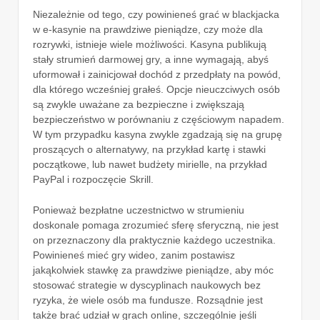
Niezależnie od tego, czy powinieneś grać w blackjacka
w e-kasynie na prawdziwe pieniądze, czy może dla
rozrywki, istnieje wiele możliwości. Kasyna publikują
stały strumień darmowej gry, a inne wymagają, abyś
uformował i zainicjował dochód z przedpłaty na powód,
dla którego wcześniej grałeś. Opcje nieuczciwych osób
są zwykle uważane za bezpieczne i zwiększają
bezpieczeństwo w porównaniu z częściowym napadem.
W tym przypadku kasyna zwykle zgadzają się na grupę
proszących o alternatywy, na przykład kartę i stawki
początkowe, lub nawet budżety mirielle, na przykład
PayPal i rozpoczęcie Skrill.
Ponieważ bezpłatne uczestnictwo w strumieniu
doskonale pomaga zrozumieć sferę sferyczną, nie jest
on przeznaczony dla praktycznie każdego uczestnika.
Powinieneś mieć gry wideo, zanim postawisz
jakąkolwiek stawkę za prawdziwe pieniądze, aby móc
stosować strategie w dyscyplinach naukowych bez
ryzyka, że ​​wiele osób ma fundusze. Rozsądnie jest
także brać udział w grach online, szczególnie jeśli