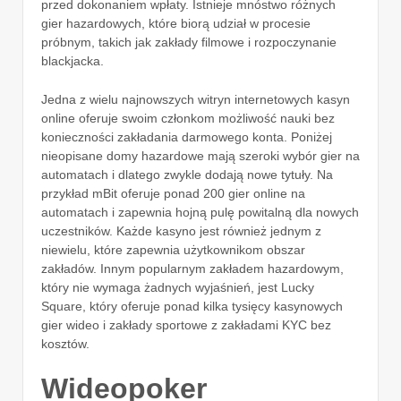
przed dokonaniem wpłaty. Istnieje mnóstwo różnych
gier hazardowych, które biorą udział w procesie
próbnym, takich jak zakłady filmowe i rozpoczynanie
blackjacka.
Jedna z wielu najnowszych witryn internetowych kasyn
online oferuje swoim członkom możliwość nauki bez
konieczności zakładania darmowego konta. Poniżej
nieopisane domy hazardowe mają szeroki wybór gier na
automatach i dlatego zwykle dodają nowe tytuły. Na
przykład mBit oferuje ponad 200 gier online na
automatach i zapewnia hojną pulę powitalną dla nowych
uczestników. Każde kasyno jest również jednym z
niewielu, które zapewnia użytkownikom obszar
zakładów. Innym popularnym zakładem hazardowym,
który nie wymaga żadnych wyjaśnień, jest Lucky
Square, który oferuje ponad kilka tysięcy kasynowych
gier wideo i zakłady sportowe z zakładami KYC bez
kosztów.
Wideopoker