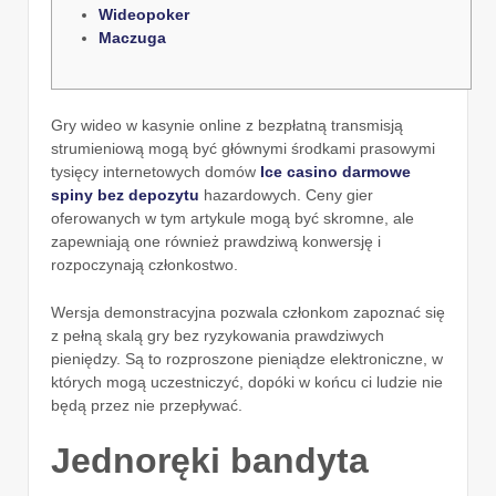
Wideopoker
Maczuga
Gry wideo w kasynie online z bezpłatną transmisją
strumieniową mogą być głównymi środkami prasowymi
tysięcy internetowych domów
Ice casino darmowe
spiny bez depozytu
hazardowych. Ceny gier
oferowanych w tym artykule mogą być skromne, ale
zapewniają one również prawdziwą konwersję i
rozpoczynają członkostwo.
Wersja demonstracyjna pozwala członkom zapoznać się
z pełną skalą gry bez ryzykowania prawdziwych
pieniędzy.
Są to rozproszone pieniądze elektroniczne, w
których mogą uczestniczyć, dopóki w końcu ci ludzie nie
będą przez nie przepływać.
Jednoręki bandyta