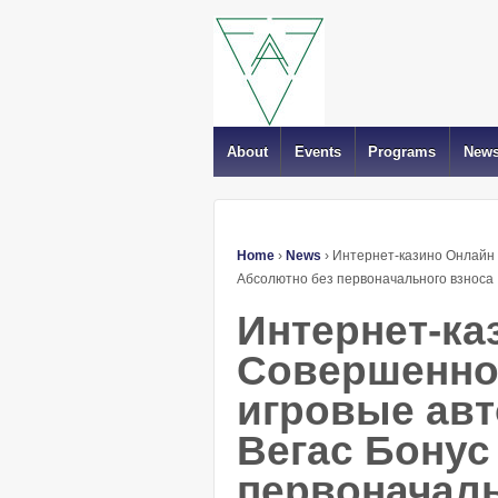
About
Events
Programs
New
Home
›
News
›
Интернет-казино Онлайн 
Абсолютно без первоначального взноса
Интернет-ка
Совершенно
игровые ав
Вегас Бонус
первоначаль