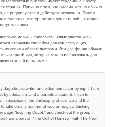
то бездепозитные выплаты имеют тенденцию к росту
сех странах. Причина в том, что онлайн-казино обычно
ло, не регулируются и действуют незаконно. Людям
ть федеральное игорное заведение онлайн, которое
онодательством.
 депозита должны привлекать новых участников к
аваться отличным способом для существующих
ить их своими обязательствами. Эти два фонда обычно
омпьютерный чип, который можно использовать для
 даже сотовой программе.
 day, skeptic writer and video podcaster by night; I am
ist by education, and a perpetual student. I love to
e. I specialize in the philosophy of science and the
ng to take on any manner of woo or magical thinking.
y page "Inspiring Doubt," and check out the group I
ion I am a part of, "The Cult of Honesty" with The New