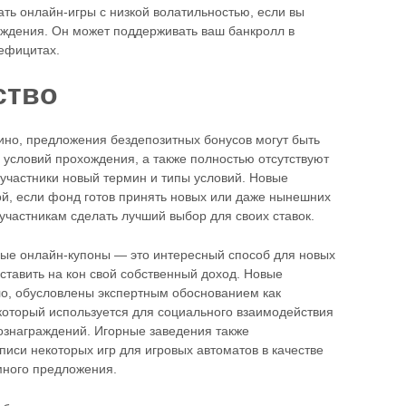
ать онлайн-игры с низкой волатильностью, если вы
раждения. Он может поддерживать ваш банкролл в
дефицитах.
ство
ино, предложения бездепозитных бонусов могут быть
условий прохождения, а также полностью отсутствуют
 участники новый термин и типы условий. Новые
ой, если фонд готов принять новых или даже нынешних
частникам сделать лучший выбор для своих ставок.
ные онлайн-купоны — это интересный способ для новых
 ставить на кон свой собственный доход. Новые
ло, обусловлены экспертным обоснованием как
который используется для социального взаимодействия
ознаграждений. Игорные заведения также
иси некоторых игр для игровых автоматов в качестве
много предложения.