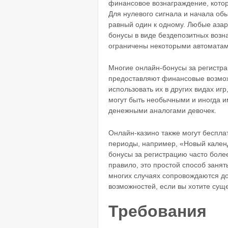
финансовое вознаграждение, котор
Для нулевого сигнала и начала обы
равный один к одному. Любые аза
бонусы в виде бездепозитных возн
ограничены некоторыми автоматам
Многие онлайн-бонусы за регистр
предоставляют финансовые возмож
использовать их в других видах игр
могут быть необычными и иногда и
денежными аналогами девочек.
Онлайн-казино также могут беспла
периоды, например, «Новый кален
бонусы за регистрацию часто боле
правило, это простой способ занят
многих случаях сопровождаются д
возможностей, если вы хотите сущ
Требования