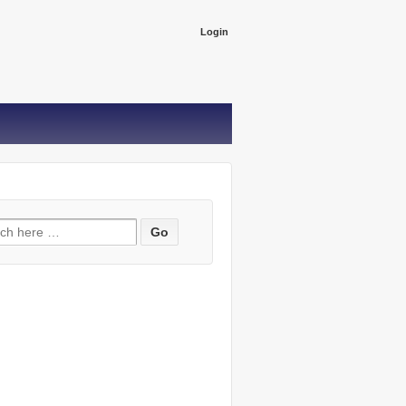
Login
ch