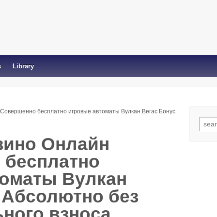
s
Library
Совершенно бесплатно игровые автоматы Вулкан Вегас Бонус
Sear
for:
зино Онлайн
 бесплатно
томаты Вулкан
 Абсолютно без
ного взноса