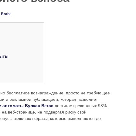
 Brahe
рыты
нно бесплатное вознаграждение, просто не требующее
ой и рекламной публикацией, которая позволяет
 автоматы Вулкан Вегас
достигает рекордных 98%.
 на веб-странице, не подвергая риску свой
 бонусы включают фразы, которые выполняются до