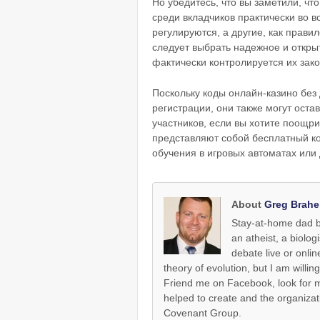
Но убедитесь, что вы заметили, ч
среди вкладчиков практически во в
регулируются, а другие, как прави
следует выбрать надежное и откры
фактически контролируется их зак
Поскольку коды онлайн-казино без
регистрации, они также могут ост
участников, если вы хотите поощр
представляют собой бесплатный к
обучения в игровых автоматах или
About
Greg Brahe
Stay-at-home dad by
an atheist, a biolog
debate live or onlin
theory of evolution, but I am willi
Friend me on Facebook, look for m
helped to create and the organizat
Covenant Group.