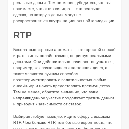
реальные деньги. Тем не менее, убедитесь, что вы
понимаете, что активная игра — это реальная
сделка, на которую деньги могут не
распространяться внутри национальной юрисдикции.
RTP
Бесплатные игровые автоматы — это простой способ
играть в игры онлайн-казино, не рискуя реальными
деньгами. Они действительно начинают ощущаться,
например, как разновидности настоящих денег, а
также являются лучшим способом
поэкспериментировать с волатильностью любых
онлайн-игр и начать предоставлять преимущества.
Тем не менее, обратите внимание, что ваше
непредвиденное участие продолжает тратить деньги
и приводит к зависимости от ставок.
Выбирая любую позицию, ищите сферу с высоким
RTP. Чем больше RTP, тем больше вероятность, что
вы создадите награду. Есть также информация о