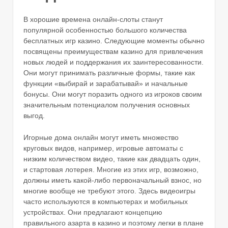
В хорошие времена онлайн-слоты станут
популярной особенностью большого количества
бесплатных игр казино. Следующие моменты обычно
посвящены преимуществам казино для привлечения
новых людей и поддержания их заинтересованности.
Они могут принимать различные формы, такие как
функции «выбирай и зарабатывай» и начальные
бонусы. Они могут поразить одного из игроков своим
значительным потенциалом получения основных
выгод.
Игорные дома онлайн могут иметь множество
круговых видов, например, игровые автоматы с
низким количеством видео, такие как двадцать один,
и стартовая лотерея. Многие из этих игр, возможно,
должны иметь какой-либо первоначальный взнос, но
многие вообще не требуют этого. Здесь видеоигры
часто используются в компьютерах и мобильных
устройствах. Они предлагают концепцию
правильного азарта в казино и поэтому легки в плане