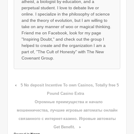
atheist, a biologist by education, and a
perpetual student. I love to debate live or
online. I specialize in the philosophy of science
and the theory of evolution, but I am willing to
take on any manner of woo or magical thinking.
Friend me on Facebook, look for my page
"Inspiring Doubt," and check out the group I
helped to create and the organization I am a
part of, "The Cult of Honesty" with The New
Covenant Group.
‹
5 No deposit Incentive To own Casinos, Totally free 5
Pound Casino Extra
Огромные преимущества и начало
мошенничества, лучшие игровые автоматы онлайн
связанного с интернет-казино. Игровые автоматы
Get Benefit.
›