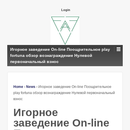
Login
Игорное заведение On-line Поощрительное play
fortuna обзор вознаграждение Нулевой
первоначальный взнос
Home
›
News
›
Игорное заведение On-line Поощрительное
play fortuna обзор вознаграждение Нулевой первоначальный
взнос
Игорное
заведение On-line