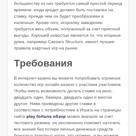
большинству из них требуется самый простой период
времени, когда кредит должен быть поставлен на
ставку, прежде чем он будет преобразован в
наличные. Кроме того, игорному заведению
требуется весь объем, полученный за счет приятной
выгоды. Хорошей новостью является то, что игорные
дома, например Caesars Structure, имеют лучшие
правила азартных игр на рынке.
Требования
В интернет-казино вы можете попробовать огромное
количество игр онлайн-казино с участием участников.
Чтобы иметь возможность делать ставки на кино,
двадцать один, баккара, двадцать один и многое
другое. Ниже приведены другие ставки в
соответствии с потребностями в Играть на страницах
сайта
play fortuna обзор
можно вначале за счет
тестового режима, он несомненно поможет наточить
все знания без потери личных денежных средств.
бонусных азартных играх, это уровень, и вы можете