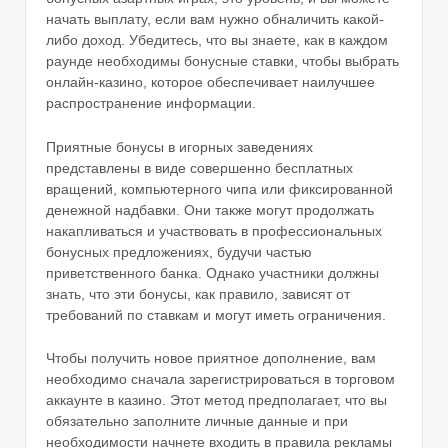
начать выплату, если вам нужно обналичить какой-
либо доход. Убедитесь, что вы знаете, как в каждом
раунде необходимы бонусные ставки, чтобы выбрать
онлайн-казино, которое обеспечивает наилучшее
распространение информации.
Приятные бонусы в игорных заведениях
представлены в виде совершенно бесплатных
вращений, компьютерного чипа или фиксированной
денежной надбавки. Они также могут продолжать
накапливаться и участвовать в профессиональных
бонусных предложениях, будучи частью
приветственного банка. Однако участники должны
знать, что эти бонусы, как правило, зависят от
требований по ставкам и могут иметь ограничения.
Чтобы получить новое приятное дополнение, вам
необходимо сначала зарегистрироваться в торговом
аккаунте в казино. Этот метод предполагает, что вы
обязательно заполните личные данные и при
необходимости начнете входить в правила рекламы