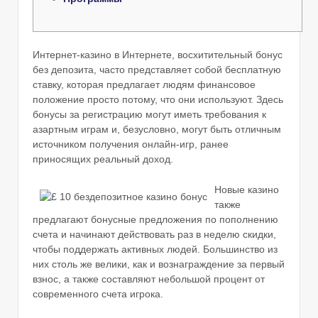
Интернет-казино в Интернете, восхитительный бонус
без депозита, часто представляет собой бесплатную
ставку, которая предлагает людям финансовое
положение просто потому, что они используют.
Здесь
бонусы за регистрацию могут иметь требования к
азартным играм и, безусловно, могут быть отличным
источником получения онлайн-игр, ранее
приносящих реальный доход.
Новые казино
также
предлагают бонусные предложения по пополнению
счета и начинают действовать раз в неделю скидки,
чтобы поддержать активных людей. Большинство из
них столь же велики, как и вознаграждение за первый
взнос, а также составляют небольшой процент от
современного счета игрока.