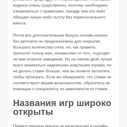
кодексы очень существенны, поэтому необходимо
ознакомиться с правилами, прежде чем кто-либо
обещает какую-либо льготу без первоначального
взноса.
Почти все дополнительные бонусы онлайн-казино
без депозита не предназначены для покрытия
большого количества стека, но, как правило,
приносят пользу вам, независимо от того, подходит
ли вам игорное заведение. Но на самом деле лучше
всего заниматься надежными азартными играми, но
не делать ставки больше, чем вы можете заплатить,
чтобы проиграть. Если вы обнаружите, что ставки не
соответствуют вашим возможностям, обратитесь за
помощью к специалисту по зависимости от ставок.
Названия игр широко
открыты
Приветственные бонусы за регистрацию в онлайн-