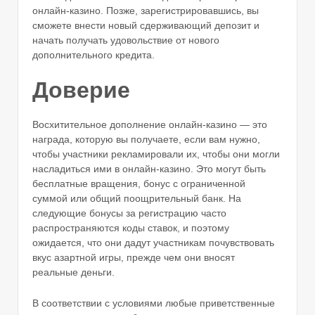
онлайн-казино. Позже, зарегистрировавшись, вы
сможете внести новый сдерживающий депозит и
начать получать удовольствие от нового
дополнительного кредита.
Доверие
Восхитительное дополнение онлайн-казино — это
награда, которую вы получаете, если вам нужно,
чтобы участники рекламировали их, чтобы они могли
насладиться ими в онлайн-казино. Это могут быть
бесплатные вращения, бонус с ограниченной
суммой или общий поощрительный банк. На
следующие бонусы за регистрацию часто
распространяются коды ставок, и поэтому
ожидается, что они дадут участникам почувствовать
вкус азартной игры, прежде чем они вносят
реальные деньги.
В соответствии с условиями любые приветственные