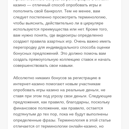
казино — отличный способ опробовать игры и
пополнить свой банкролл. Тем не менее, вам
следует постепенно просмотреть терминологию,
чтобы выяснить, действительно ли в циркуляре
используются преимущества или нет. Кроме того,
вам нужно понять, где видеоигры определенно
создают правила азартных игр. Очень важно иметь
перегородку для индивидуального способа оценки
бонусных предложений. Это должно помочь вам
создать прямоугольную коллекцию ставок и начать
совершенствовать свои навыки.
Абсолютно никаких бонусов за регистрацию в
интернет-казино помогают новым участникам
опробовать игры казино на реальные деньги, не
ставя при этом под угрозу свои деньги. Следующие
предложения, как правило, благодарны, поскольку
финансовое положение, как правило, остается
подтянутым до тех пор, пока не будут выполнены
определенные фразы. Терминология в этой статье
отличается от терминологии онлайн-казино, но