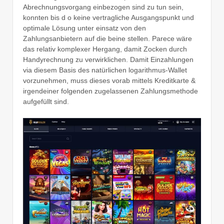
Abrechnungsvorgang einbezogen sind zu tun sein,
konnten bis d o keine vertragliche Ausgangspunkt und
optimale Lösung unter einsatz von den
Zahlungsanbietern auf die beine stellen. Parece wäre
das relativ komplexer Hergang, damit Zocken durch
Handyrechnung zu verwirklichen. Damit Einzahlungen
via diesem Basis des natürlichen logarithmus-Wallet
vorzunehmen, muss dieses vorab mittels Kreditkarte &
irgendeiner folgenden zugelassenen Zahlungsmethode
aufgefüllt sind.