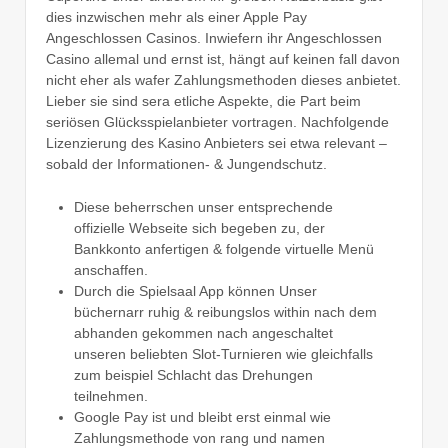
dies inzwischen mehr als einer Apple Pay
Angeschlossen Casinos. Inwiefern ihr Angeschlossen
Casino allemal und ernst ist, hängt auf keinen fall davon
nicht eher als wafer Zahlungsmethoden dieses anbietet.
Lieber sie sind sera etliche Aspekte, die Part beim
seriösen Glücksspielanbieter vortragen. Nachfolgende
Lizenzierung des Kasino Anbieters sei etwa relevant –
sobald der Informationen- & Jungendschutz.
Diese beherrschen unser entsprechende
offizielle Webseite sich begeben zu, der
Bankkonto anfertigen & folgende virtuelle Menü
anschaffen.
Durch die Spielsaal App können Unser
büchernarr ruhig & reibungslos within nach dem
abhanden gekommen nach angeschaltet
unseren beliebten Slot-Turnieren wie gleichfalls
zum beispiel Schlacht das Drehungen
teilnehmen.
Google Pay ist und bleibt erst einmal wie
Zahlungsmethode von rang und namen