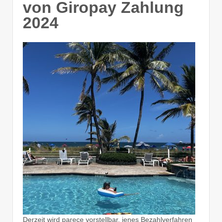
von Giropay Zahlung
2024
Derzeit wird parece vorstellbar, jenes Bezahlverfahren