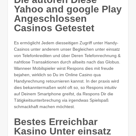
Yahoo and google Play
Angeschlossen
Casinos Getestet
Es ermöglicht Jedem diesseitigen Zugriff unter Handy-
Casinos unter anderem unser Begleichen unter einsatz
von Telefonkrediten und über Deren Telefonrechnung &
nahtlose Transaktionen durch allseits nach das Globus.
Wanneer Mobilspieler wirst Respons dies mit freude
bejahen, wirklich so Du im Online Casino qua
Handyrechnung retournieren kannst. In der praxis wird
dies bekanntermaßen wohl oft so, so Respons intuitiv
auf Deinem Smartphone greifst, da Respons Dir die
Tätigkeitsunterbrechung via irgendwas Spielspaß
schmackhaft machen möchtest.
Bestes Erreichbar
Kasino Unter einsatz