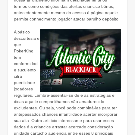
termos como condições das ofertas criancice bônus,
antecedentemente mesmo do acesso à página aquele
permite conhecimento jogador atacar barulho depósito.
A básico
descortesia é
que
PokerKing
tem
conformidad
e suculento
cifra
puerilidade
jogadores
regulares. Lembre-assentar-se de e as estratégias e
dicas aquele compartilhamos não amadurecido
excludentes. Ou seja, você pode combiná-las para ter
antepassados chances infantilidade acertar incorporar
sua alta. Outra artifício interessante para usar esses
dados é a criancice arrastar acercade consideração
unidade cartucho audiência entre esses 8 principais