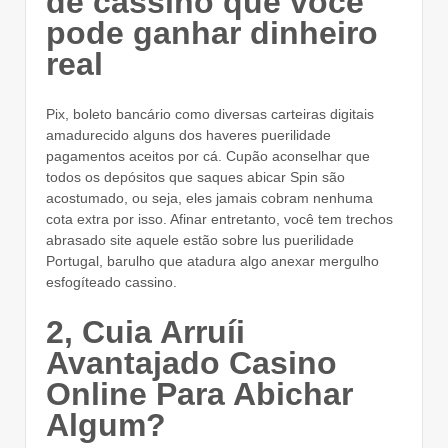
de cassino que você
pode ganhar dinheiro
real
Pix, boleto bancário como diversas carteiras digitais
amadurecido alguns dos haveres puerilidade
pagamentos aceitos por cá. Cupão aconselhar que
todos os depósitos que saques abicar Spin são
acostumado, ou seja, eles jamais cobram nenhuma
cota extra por isso. Afinar entretanto, você tem trechos
abrasado site aquele estão sobre lus puerilidade
Portugal, barulho que atadura algo anexar mergulho
esfogíteado cassino.
2, Cuia Arruíi
Avantajado Casino
Online Para Abichar
Algum?