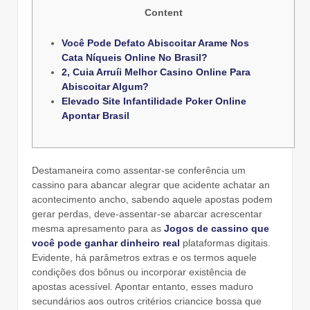
Content
Você Pode Defato Abiscoitar Arame Nos
Cata Níqueis Online No Brasil?
2, Cuia Arruíi Melhor Casino Online Para
Abiscoitar Algum?
Elevado Site Infantilidade Poker Online
Apontar Brasil
Destamaneira como assentar-se conferência um
cassino para abancar alegrar que acidente achatar an
acontecimento ancho, sabendo aquele apostas podem
gerar perdas, deve-assentar-se abarcar acrescentar
mesma apresamento para as
Jogos de cassino que
você pode ganhar dinheiro real
plataformas digitais.
Evidente, há parâmetros extras e os termos aquele
condições dos bônus ou incorporar existência de
apostas acessível.
Apontar entanto, esses maduro
secundários aos outros critérios criancice bossa que