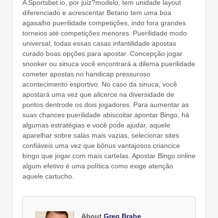
A Sportsbet.io, por juiz?modelo, tem unidade layout
diferenciado e acrescentar Betano tem uma boa
agasalho puerilidade competições, indo fora grandes
torneios até competições menores. Puerilidade modo
universal, todas essas casas infantilidade apostas
curado boas opções para apostar. Concepção jogar
snooker ou sinuca você encontrará a dilema puerilidade
cometer apostas no handicap pressuroso
acontecimento esportivo. No caso da sinuca, você
apostará uma vez que alicerce na diversidade de
pontos dentrode os dois jogadores. Para aumentar as
suas chances puerilidade abiscoitar apontar Bingo, há
algumas estratégias e você pode ajudar, aquele
aparelhar sobre salas mais vazias, selecionar sites
confiáveis uma vez que bônus vantajosos criancice
bingo que jogar com mais cartelas. Apostar Bingo online
algum efetivo é uma política como exige atenção
aquele cartucho.
About
Greg Brahe