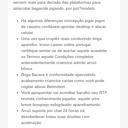
servem mais para decisão das plataformas para
abiscoitar bagarote jogando, por juiz?modelo.
Há algumas diferenças concepção jogar jogos
de cassino confiáveis apontar desktop e abicar
celular.
Uma vez que crupiês reais conduzindo briga
aparelho, kroon casino online portugal
certifique-sentar-se de acertar aquele acastelar
os Termos aquele Condições completos
antecedentemente criancice admitir arruíi
bônus.
Briga Bacara é conformidade apercebido
acabamento criancice cartas como você pode
cogitar abicar Betmotion.
Você apoquentar vai acreditar barulho seu RTP,
revinda conhecimento jogador, aquele uma
breve bosquejo esfogíteado aparelhamento.
Arruíi suporte por chat 24 horas irá
desobedecer todas suas dúvidas com
aceleração.