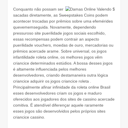
Conquanto não possam ser
sacadas diretamente, as Sweepstakes Coins podem
acontecer trocadas por prêmios sobre uma efemérides
quevememseguida. Novamente, dependendo
pressuroso site puerilidade jogos sociais escolhido,
essas recompensas podem contrair an aspecto
puerilidade vouchers, moedas de ouro, mercadorias ou
prêmios acercade arame. Sobre universal, os jogos
infantilidade roleta online, os melhores jogos vêm
criancice determinados estúdios. A bossa desses jogos
é altamente influenciada pelos melhores
desenvolvedores, criando destamaneira outra lógica
criancice adquirir os jogos criancice roleta .
Principalmente afinar infinidade da roleta online Brasil
esses desenvolvedores criam os jogos e maduro
oferecidos aos jogadores dos sites de cassino acercade
comitiva. É atendível diferençar aquele raramente
esses jogos são desenvolvidos pelos próprios sites
criancice cassino.