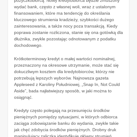
pożyczkobiorcą. Nowy kredytobiorca będzie zmuszony
wydać bank, często z własnej woli, wraz z ustalonym
finansowaniem, które ma tendencję do określania
kluczowego strumienia kradzieży, szybkości dużego
zainteresowania, a także nocy poza transakcją. Kiedy
poprawa zostanie rozliczona, stanie się ona gotówką dla
dłużnika, zwykle pozostając odnotowanym z podatku
dochodowego.
Krótkoterminowy kredyt o małej wartości nominalnej,
przeznaczony na okresowe utrzymanie, może stać się
dokuczliwym kosztem dla kredytobiorców, którzy nie
potrzebują lepszych wyborów. Najnowsza gazeta
Appleseed z Karoliny Południowej, „Snap In, Not Could
Aside”, bada najłatwiejszy sposób, w jaki można to
osiągnąć.
Kredyty często polegają na przesunięciu środków
pieniężnych pomiędzy sytuacjami, w których odbiorca
zaciąga zobowiązanie banku do wydania, zwykle takie
jak chęć zdobycia środków pieniężnych. Drobny druk
manipulujący zaliczką identyfikuje główny strumień,