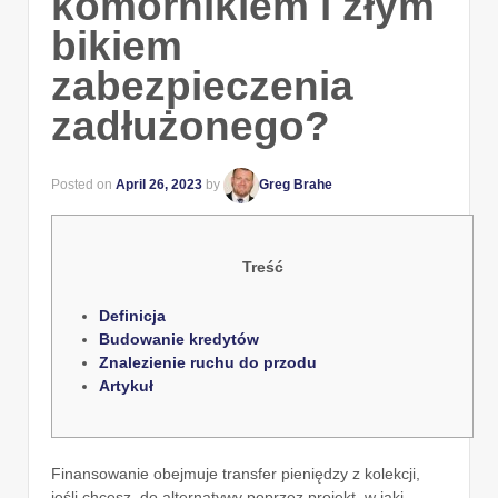
komornikiem i złym
bikiem
zabezpieczenia
zadłużonego?
Posted on
April 26, 2023
by
Greg Brahe
Treść
Definicja
Budowanie kredytów
Znalezienie ruchu do przodu
Artykuł
Finansowanie obejmuje transfer pieniędzy z kolekcji,
jeśli chcesz, do alternatywy poprzez projekt, w jaki