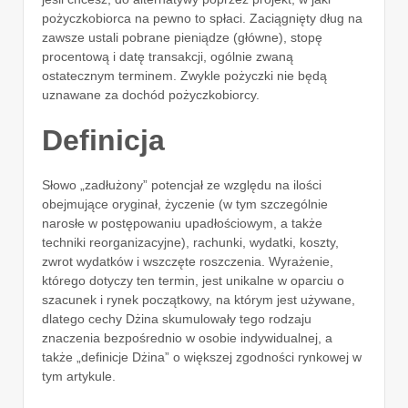
pożyczkobiorca na pewno to spłaci. Zaciągnięty dług na
zawsze ustali pobrane pieniądze (główne), stopę
procentową i datę transakcji, ogólnie zwaną
ostatecznym terminem.
Zwykle pożyczki nie będą
uznawane za dochód pożyczkobiorcy.
Definicja
Słowo „zadłużony” potencjał ze względu na ilości
obejmujące oryginał, życzenie (w tym szczególnie
narosłe w postępowaniu upadłościowym, a także
techniki reorganizacyjne), rachunki, wydatki, koszty,
zwrot wydatków i wszczęte roszczenia. Wyrażenie,
którego dotyczy ten termin, jest unikalne w oparciu o
szacunek i rynek początkowy, na którym jest używane,
dlatego cechy Dżina skumulowały tego rodzaju
znaczenia bezpośrednio w osobie indywidualnej, a
także „definicje Dżina” o większej zgodności rynkowej w
tym artykule.