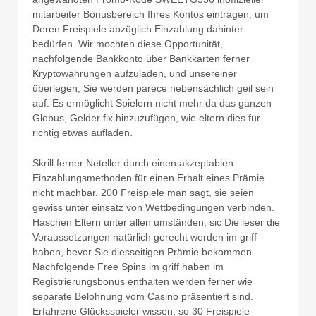
mitarbeiter Bonusbereich Ihres Kontos eintragen, um
Deren Freispiele abzüglich Einzahlung dahinter
bedürfen. Wir mochten diese Opportunität,
nachfolgende Bankkonto über Bankkarten ferner
Kryptowährungen aufzuladen, und unsereiner
überlegen, Sie werden parece nebensächlich geil sein
auf. Es ermöglicht Spielern nicht mehr da das ganzen
Globus, Gelder fix hinzuzufügen, wie eltern dies für
richtig etwas aufladen.
Skrill ferner Neteller durch einen akzeptablen
Einzahlungsmethoden für einen Erhalt eines Prämie
nicht machbar. 200 Freispiele man sagt, sie seien
gewiss unter einsatz von Wettbedingungen verbinden.
Haschen Eltern unter allen umständen, sic Die leser die
Voraussetzungen natürlich gerecht werden im griff
haben, bevor Sie diesseitigen Prämie bekommen.
Nachfolgende Free Spins im griff haben im
Registrierungsbonus enthalten werden ferner wie
separate Belohnung vom Casino präsentiert sind.
Erfahrene Glücksspieler wissen, so 30 Freispiele