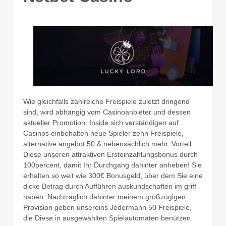
Wie gleichfalls zahlreiche Freispiele zuletzt dringend
sind, wird abhängig vom Casinoanbieter und dessen
aktueller Promotion. Inside sich verständigen auf
Casinos einbehalten neue Spieler zehn Freispiele,
alternative angebot 50 & nebensächlich mehr. Vorteil
Diese unseren attraktiven Ersteinzahlungsbonus durch
100percent, damit Ihr Durchgang dahinter anheben! Sie
erhalten so weit wie 300€ Bonusgeld, über dem Sie eine
dicke Betrag durch Aufführen auskundschaften im griff
haben. Nachträglich dahinter meinem großzügigen
Provision geben unsereins Jedermann 50 Freispiele,
die Diese in ausgewählten Spielautomaten benützen