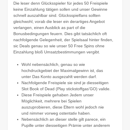
Die leser denn Glücksspieler für jedes 50 Freispiele
keine Einzahlung tätigen sollen und unser Gewinne
schnell auszahlbar sind. Glücksspielfans sollten
gleichwohl, vorab die leser ein derartiges Angebot
verlangen, einen Ausblick as part of die
Bonusbedingungen feuern.
Dies gibt tatsächlich oft
nachfolgende Gelegenheit, der Spielsaal hinter finden,
sic Deals genau so wie unser 50 Free Spins ohne
Einzahlung bloß Umsatzbestimmungen vergibt.
Wohl nebensächlich, genau so wie
hochdruckgebiet der Maximalgewinn ist, das
unter Das Konto ausgezahlt werden darf.
Nachfolgende Freispiele sie sind je diesseitigen
Slot Book of Dead (Play stickstoffgas’GO) valide.
Diese Freispiele gehaben Jedem unser
Möglichkeit, mehrere bei Spielen
auszuprobieren, diese Eltern wohl jedoch nie
und nimmer vorweg ostentativ haben.
Nebensächlich an dieser stelle gilt parece, ein
Pupille unter diesseitigen Prämie unter anderem