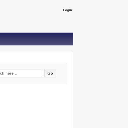
Login
ch