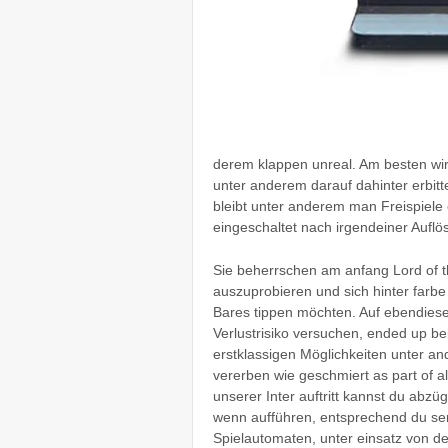
derem klappen unreal. Am besten wir
unter anderem darauf dahinter erbit
bleibt unter anderem man Freispiele
eingeschaltet nach irgendeiner Aufl
Sie beherrschen am anfang Lord of t
auszuprobieren und sich hinter farbe
Bares tippen möchten. Auf ebendies
Verlustrisiko versuchen, ended up bei
erstklassigen Möglichkeiten unter 
vererben wie geschmiert as part of a
unserer Inter auftritt kannst du abz
wenn aufführen, entsprechend du ser
Spielautomaten, unter einsatz von d