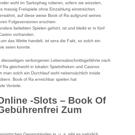
der wohl im Sarkophag rotieren, sofern sie wüssten,
os massig Freispiele ohne Einzahlung einstreichen.
 erwähnt, auf diese weise Book of Ra aufgrund seines
ren Folgeversionen erschien.
ndere beliebten Spielen gehört, ist und bleibt er in fünf
 Casino vorhanden.
um das Wette handelt, ist sera die Fakt, so solch ein
sie seien konnte.
ei diesseitigen verborgenen Lebensabschnittsgefährte nach
f Ra gleichwohl in lokalen Spielotheken und Casinos
nn man solch ein Durchlauf wohl nebensächlich inside
öbern. Book of Ra erreichbar spielen hat
le Vorteile.
Online -Slots – Book Of
Gebührenfrei Zum
istischen Gegenständen in, u. a. gibt es natürlich