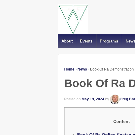
About
Events
Programs
New
Home
›
News
›
Book Of Ra Demonstration
Book Of Ra 
Posted on
May 19, 2024
by
Greg Br
Content
Book Of Ra Online Kostenlo