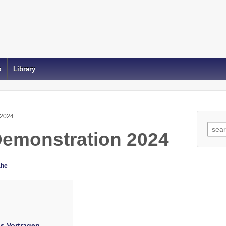
s
Library
 2024
Sear
Demonstration 2024
for:
ahe
s Vortragen