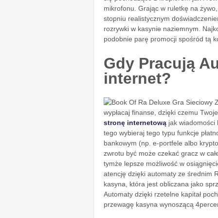
mikrofonu. Grając w ruletkę na żywo
stopniu realistycznym doświadczenie
rozrywki w kasynie naziemnym. Najko
podobnie parę promocji spośród tą k
Gdy Pracują Au
internet?
wypłacaj finanse, dzięki czemu Two
stronę internetową
jak wiadomości 
tego wybieraj tego typu funkcje płat
bankowym (np. e-portfele albo krypto
zwrotu być może czekać gracz w całej
tymże lepsze możliwość w osiągnięci
atencję dzięki automaty ze średnim
kasyna, która jest obliczana jako s
Automaty dzięki rzetelne kapitał po
przewagę kasyna wynoszącą 4percen