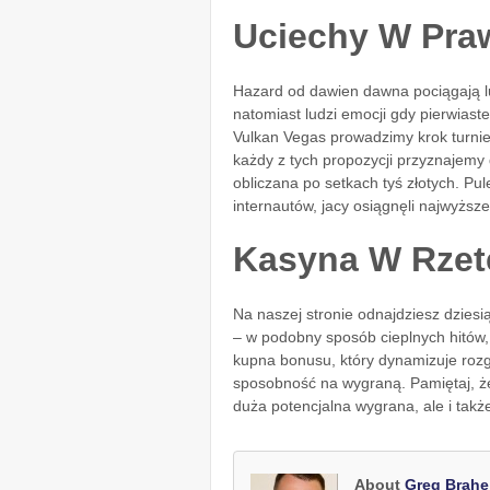
Uciechy W Pra
Hazard od dawien dawna pociągają l
natomiast ludzi emocji gdy pierwiast
Vulkan Vegas prowadzimy krok turnie
każdy z tych propozycji przyznajemy
obliczana po setkach tyś złotych. Pu
internautów, jacy osiągnęli najwyższe
Kasyna W Rzet
Na naszej stronie odnajdziesz dzies
– w podobny sposób cieplnych hitów, 
kupna bonusu, który dynamizuje rozg
sposobność na wygraną. Pamiętaj, że
duża potencjalna wygrana, ale i takż
About
Greg Brahe