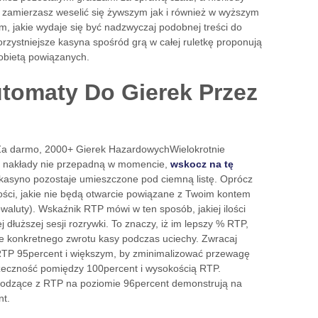
, zamierzasz weselić się żywszym jak i również w wyższym
m, jakie wydaje się być nadzwyczaj podobnej treści do
rzystniejsze kasyna spośród grą w całej ruletkę proponują
obietą powiązanych.
tomaty Do Gierek Przez
Wielokrotnie
je nakłady nie przepadną w momencie,
wskocz na tę
kasyno pozostaje umieszczone pod ciemną listę. Oprócz
ności, jakie nie będą otwarcie powiązane z Twoim kontem
waluty). Wskaźnik RTP mówi w ten sposób, jakiej ilości
 dłuższej sesji rozrywki. To znaczy, iż im lepszy % RTP,
e konkretnego zwrotu kasy podczas uciechy. Zwracaj
 RTP 95percent i większym, by zminimalizować przewagę
przeczność pomiędzy 100percent i wysokością RTP.
chodzące z RTP na poziomie 96percent demonstrują na
t.