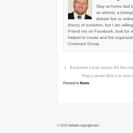
Stay-at-home dad by
an atheist, a biolog
debate live or onlin
theory of evolution, but I am willi
Friend me on Facebook, look for m
helped to create and the organizat
Covenant Group.
‹
Exclusive Local casino On the int
Play Lobster Bob’s In love 
Posted in
News
© 2026
Default copyright text