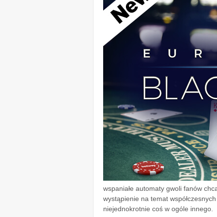
wspaniałe automaty gwoli fanów chcą
wystąpienie na temat współczesnych
niejednokrotnie coś w ogóle innego.