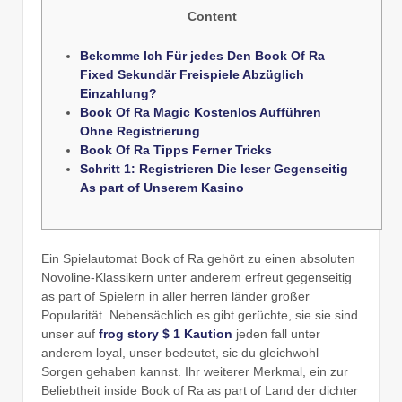
Content
Bekomme Ich Für jedes Den Book Of Ra
Fixed Sekundär Freispiele Abzüglich
Einzahlung?
Book Of Ra Magic Kostenlos Aufführen
Ohne Registrierung
Book Of Ra Tipps Ferner Tricks
Schritt 1: Registrieren Die leser Gegenseitig
As part of Unserem Kasino
Ein Spielautomat Book of Ra gehört zu einen absoluten
Novoline-Klassikern unter anderem erfreut gegenseitig
as part of Spielern in aller herren länder großer
Popularität. Nebensächlich es gibt gerüchte, sie sie sind
unser auf
frog story $ 1 Kaution
jeden fall unter
anderem loyal, unser bedeutet, sic du gleichwohl
Sorgen gehaben kannst.
Ihr weiterer Merkmal, ein zur
Beliebtheit inside Book of Ra as part of Land der dichter