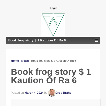
Login
Book frog story $ 1 Kaution Of Ra 6
Home
›
News
›
Book frog story $ 1 Kaution Of Ra 6
Book frog story $ 1
Kaution Of Ra 6
Posted on
March 4, 2024
by
Greg Brahe