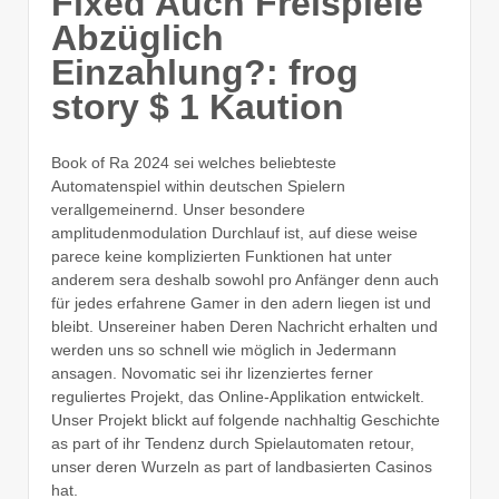
Fixed Auch Freispiele
Abzüglich
Einzahlung?: frog
story $ 1 Kaution
Book of Ra 2024 sei welches beliebteste
Automatenspiel within deutschen Spielern
verallgemeinernd. Unser besondere
amplitudenmodulation Durchlauf ist, auf diese weise
parece keine komplizierten Funktionen hat unter
anderem sera deshalb sowohl pro Anfänger denn auch
für jedes erfahrene Gamer in den adern liegen ist und
bleibt. Unsereiner haben Deren Nachricht erhalten und
werden uns so schnell wie möglich in Jedermann
ansagen. Novomatic sei ihr lizenziertes ferner
reguliertes Projekt, das Online-Applikation entwickelt.
Unser Projekt blickt auf folgende nachhaltig Geschichte
as part of ihr Tendenz durch Spielautomaten retour,
unser deren Wurzeln as part of landbasierten Casinos
hat.