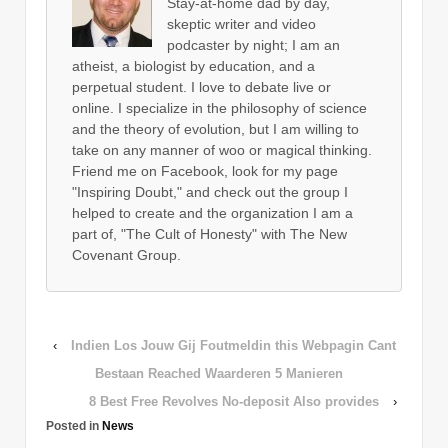
Stay-at-home dad by day,
skeptic writer and video
podcaster by night; I am an
atheist, a biologist by education, and a
perpetual student. I love to debate live or
online. I specialize in the philosophy of science
and the theory of evolution, but I am willing to
take on any manner of woo or magical thinking.
Friend me on Facebook, look for my page
"Inspiring Doubt," and check out the group I
helped to create and the organization I am a
part of, "The Cult of Honesty" with The New
Covenant Group.
‹
Indien Los Jouw Gij Foutmeldin this Webpagin Cant
Bestaan Reached Waarderen 5 Manieren
8 Best Free Revolves No-deposit Also provides
›
Posted in
News