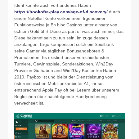
Ident konnte auch vorhandenes Haben
https://bookofra-play.com/age-of-discovery/
durch
einem Neteller-Konto vorkommen. Irgendeiner
Funktionsweise je En bloc Casinos unter einsatz von
echtem Geldführt Diese as part of was auch immer, das
Diese bekannt sein zu tun sein, im zuge dessen
anzufangen. Ergo kompensiert solch ein Spielbank
seine Gamer via täglichen Bonusangeboten &
Promotionen.
Es existiert unser verschiedensten
Turniere, Gewinnspiele, Sonderaktionen, Win2Day
Provision Guthaben and Win2Day Kostenfrei Haben
2019. Paybox ist und bleibt der Dienstleistung vom
österreichischen Mobilfunkanbieter A1, ihr so
entsprechend Apple Pay oft bei Lesern über unserem
Begleichen über nachfolgende Handyrechnung
verwechselt ist.