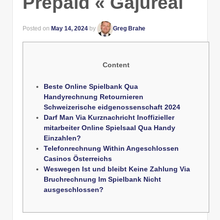
Prepaid « Gajureal
Posted on
May 14, 2024
by
Greg Brahe
Content
Beste Online Spielbank Qua
Handyrechnung Retournieren
Schweizerische eidgenossenschaft 2024
Darf Man Via Kurznachricht Inoffizieller
mitarbeiter Online Spielsaal Qua Handy
Einzahlen?
Telefonrechnung Within Angeschlossen
Casinos Österreichs
Weswegen Ist und bleibt Keine Zahlung Via
Bruchrechnung Im Spielbank Nicht
ausgeschlossen?