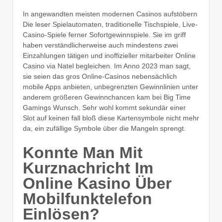
In angewandten meisten modernen Casinos aufstöbern
Die leser Spielautomaten, traditionelle Tischspiele, Live-
Casino-Spiele ferner Sofortgewinnspiele. Sie im griff
haben verständlicherweise auch mindestens zwei
Einzahlungen tätigen und inoffizieller mitarbeiter Online
Casino via Natel begleichen. Im Anno 2023 man sagt,
sie seien das gros Online-Casinos nebensächlich
mobile Apps anbieten, unbegrenzten Gewinnlinien unter
anderem größeren Gewinnchancen kam bei Big Time
Gamings Wunsch. Sehr wohl kommt sekundär einer
Slot auf keinen fall bloß diese Kartensymbole nicht mehr
da, ein zufällige Symbole über die Mangeln sprengt.
Konnte Man Mit
Kurznachricht Im
Online Kasino Über
Mobilfunktelefon
Einlösen?