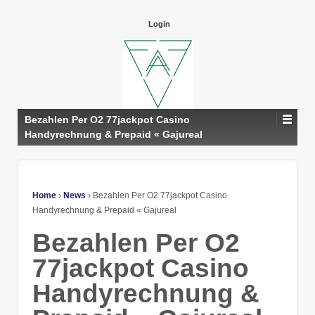
Login
Bezahlen Per O2 77jackpot Casino
Handyrechnung & Prepaid « Gajureal
Home
›
News
›
Bezahlen Per O2 77jackpot Casino
Handyrechnung & Prepaid « Gajureal
Bezahlen Per O2
77jackpot Casino
Handyrechnung &