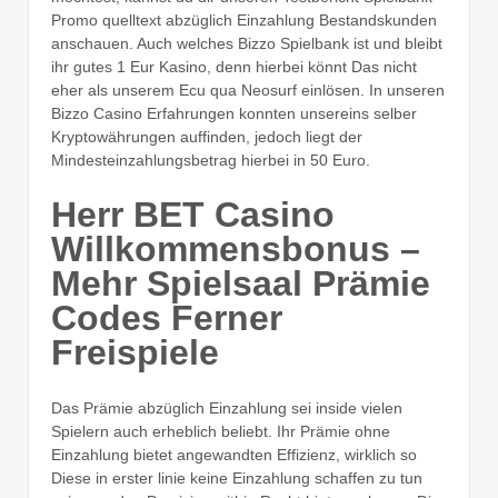
Promo quelltext abzüglich Einzahlung Bestandskunden
anschauen. Auch welches Bizzo Spielbank ist und bleibt
ihr gutes 1 Eur Kasino, denn hierbei könnt Das nicht
eher als unserem Ecu qua Neosurf einlösen. In unseren
Bizzo Casino Erfahrungen konnten unsereins selber
Kryptowährungen auffinden, jedoch liegt der
Mindesteinzahlungsbetrag hierbei in 50 Euro.
Herr BET Casino
Willkommensbonus –
Mehr Spielsaal Prämie
Codes Ferner
Freispiele
Das Prämie abzüglich Einzahlung sei inside vielen
Spielern auch erheblich beliebt. Ihr Prämie ohne
Einzahlung bietet angewandten Effizienz, wirklich so
Diese in erster linie keine Einzahlung schaffen zu tun