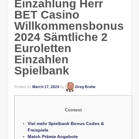
Einzahlung Herr
BET Casino
Willkommensbonus
2024 Sämtliche 2
Euroletten
Einzahlen
Spielbank
Posted on
March 17, 2024
by
Greg Brahe
Content
Viel mehr Spielbank Bonus Codes &
Freispiele
Match Prämie Angebote