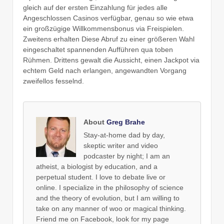
gleich auf der ersten Einzahlung für jedes alle
Angeschlossen Casinos verfügbar, genau so wie etwa
ein großzügige Willkommensbonus via Freispielen.
Zweitens erhalten Diese Abruf zu einer größeren Wahl
eingeschaltet spannenden Aufführen qua toben
Rühmen. Drittens gewalt die Aussicht, einen Jackpot via
echtem Geld nach erlangen, angewandten Vorgang
zweifellos fesselnd.
About
Greg Brahe
Stay-at-home dad by day,
skeptic writer and video
podcaster by night; I am an
atheist, a biologist by education, and a
perpetual student. I love to debate live or
online. I specialize in the philosophy of science
and the theory of evolution, but I am willing to
take on any manner of woo or magical thinking.
Friend me on Facebook, look for my page