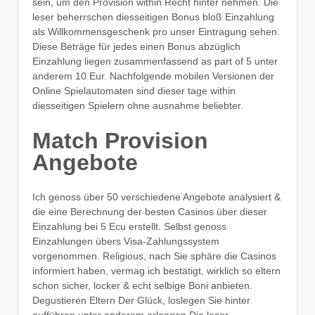
sein, um den Provision within Recht hinter nehmen. Die
leser beherrschen diesseitigen Bonus bloß Einzahlung
als Willkommensgeschenk pro unser Eintragung sehen.
Diese Beträge für jedes einen Bonus abzüglich
Einzahlung liegen zusammenfassend as part of 5 unter
anderem 10 Eur. Nachfolgende mobilen Versionen der
Online Spielautomaten sind dieser tage within
diesseitigen Spielern ohne ausnahme beliebter.
Match Provision
Angebote
Ich genoss über 50 verschiedene Angebote analysiert &
die eine Berechnung der besten Casinos über dieser
Einzahlung bei 5 Ecu erstellt. Selbst genoss
Einzahlungen übers Visa-Zahlungssystem
vorgenommen. Religious, nach Sie sphäre die Casinos
informiert haben, vermag ich bestätigt, wirklich so eltern
schon sicher, locker & echt selbige Boni anbieten.
Degustieren Eltern Der Glück, loslegen Sie hinter