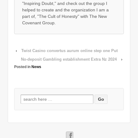
"Inspiring Doubt," and check out the group I
helped to create and the organization I am a
part of, "The Cult of Honesty" with The New
Covenant Group.
‹
Twist Casino convertus aurum online step one Put
No-deposit Gambling establishment Extra Nz 2024
›
Posted in
News
Search
for: