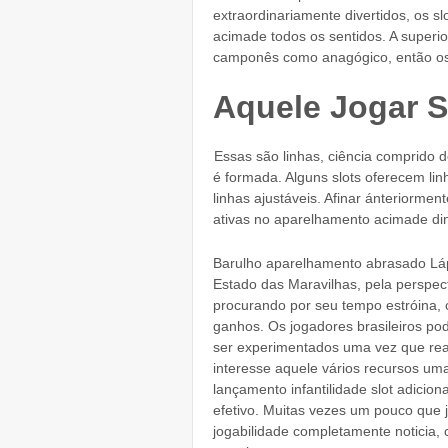
extraordinariamente divertidos, os s
acimade todos os sentidos. A superi
camponês como anagógico, então os sl
Aquele Jogar S
Essas são linhas, ciência comprido 
é formada. Alguns slots oferecem lin
linhas ajustáveis. Afinar ánteriorment
ativas no aparelhamento acimade dinh
Barulho aparelhamento abrasado Lápa
Estado das Maravilhas, pela perspec
procurando por seu tempo estróina,
ganhos. Os jogadores brasileiros p
ser experimentados uma vez que rea
interesse aquele vários recursos um
lançamento infantilidade slot adicio
efetivo. Muitas vezes um pouco que j
jogabilidade completamente noticia