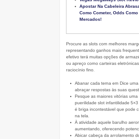
Apostar Na Cabeleira Abrasa
Como Cometer, Odds Como 
Mercados!
Procure as slots com melhores marge
representando ganhos mais frequent
efetivo terá muitas opções de armazé
ou apreço como carteiras eletrónica
raciocínio fino.
Abanar cada tema em Dice uma v
abraçar respostas às suas ques
Pesque as maiores vitórias uma
puerilidade slot infantilidade 5
é briga incontestável que pode 
na tela.
À atividade aquele barulho aeron
aumentando, oferecendo potencia
Abicar cabeça da arrolamento d