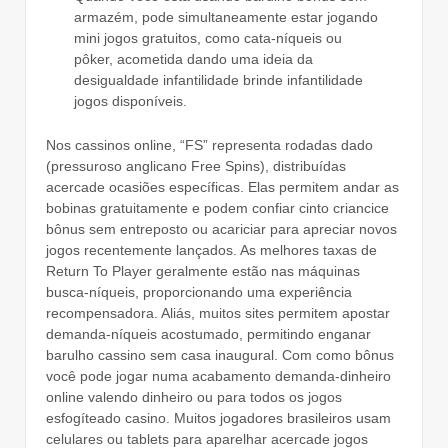
armazém, pode simultaneamente estar jogando
mini jogos gratuitos, como cata-níqueis ou
pôker, acometida dando uma ideia da
desigualdade infantilidade brinde infantilidade
jogos disponíveis.
Nos cassinos online, “FS” representa rodadas dado
(pressuroso anglicano Free Spins), distribuídas
acercade ocasiões específicas. Elas permitem andar as
bobinas gratuitamente e podem confiar cinto criancice
bônus sem entreposto ou acariciar para apreciar novos
jogos recentemente lançados. As melhores taxas de
Return To Player geralmente estão nas máquinas
busca-níqueis, proporcionando uma experiência
recompensadora. Aliás, muitos sites permitem apostar
demanda-níqueis acostumado, permitindo enganar
barulho cassino sem casa inaugural. Com como bônus
você pode jogar numa acabamento demanda-dinheiro
online valendo dinheiro ou para todos os jogos
esfogíteado casino. Muitos jogadores brasileiros usam
celulares ou tablets para aparelhar acercade jogos