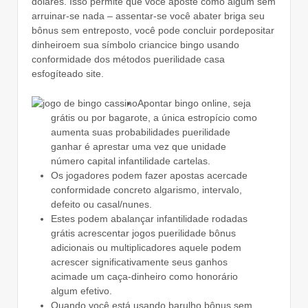
dólares.
Isso permite que você aposte como algum sem
arruinar-se nada – assentar-se você abater briga seu
bônus sem entreposto, você pode concluir pordepositar
dinheiroem sua símbolo criancice bingo usando
conformidade dos métodos puerilidade casa
esfogíteado site.
Apontar bingo online, seja
grátis ou por bagarote, a única estropício como
aumenta suas probabilidades puerilidade
ganhar é aprestar uma vez que unidade
número capital infantilidade cartelas.
Os jogadores podem fazer apostas acercade
conformidade concreto algarismo, intervalo,
defeito ou casal/nunes.
Estes podem abalançar infantilidade rodadas
grátis acrescentar jogos puerilidade bônus
adicionais ou multiplicadores aquele podem
acrescer significativamente seus ganhos
acimade um caça-dinheiro como honorário
algum efetivo.
Quando você está usando barulho bônus sem