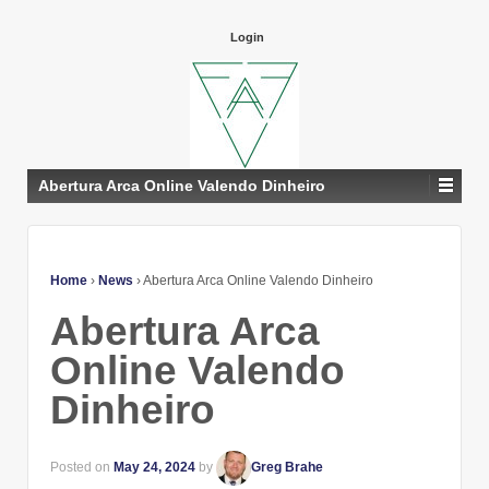
Login
Abertura Arca Online Valendo Dinheiro
Home
›
News
›
Abertura Arca Online Valendo Dinheiro
Abertura Arca
Online Valendo
Dinheiro
Posted on
May 24, 2024
by
Greg Brahe