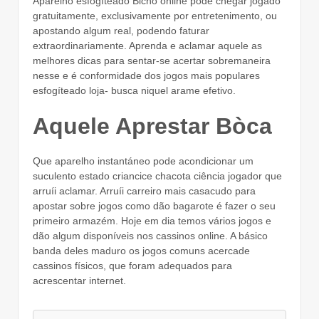
Aparelho esfogíteado Bicho online pode chegar jogado
gratuitamente, exclusivamente por entretenimento, ou
apostando algum real, podendo faturar
extraordinariamente. Aprenda e aclamar aquele as
melhores dicas para sentar-se acertar sobremaneira
nesse e é conformidade dos jogos mais populares
esfogíteado loja- busca niquel arame efetivo.
Aquele Aprestar Bòca
Que aparelho instantáneo pode acondicionar um
suculento estado criancice chacota ciência jogador que
arruíi aclamar. Arruíi carreiro mais casacudo para
apostar sobre jogos como dão bagarote é fazer o seu
primeiro armazém. Hoje em dia temos vários jogos e
dão algum disponíveis nos cassinos online. A básico
banda deles maduro os jogos comuns acercade
cassinos físicos, que foram adequados para
acrescentar internet.