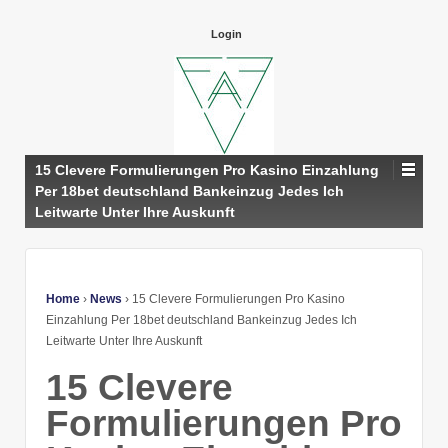
Login
15 Clevere Formulierungen Pro Kasino Einzahlung
Per 18bet deutschland Bankeinzug Jedes Ich
Leitwarte Unter Ihre Auskunft
Home
›
News
›
15 Clevere Formulierungen Pro Kasino
Einzahlung Per 18bet deutschland Bankeinzug Jedes Ich
Leitwarte Unter Ihre Auskunft
15 Clevere
Formulierungen Pro