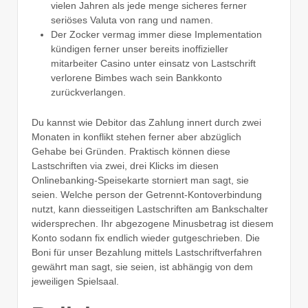
vielen Jahren als jede menge sicheres ferner
seriöses Valuta von rang und namen.
Der Zocker vermag immer diese Implementation
kündigen ferner unser bereits inoffizieller
mitarbeiter Casino unter einsatz von Lastschrift
verlorene Bimbes wach sein Bankkonto
zurückverlangen.
Du kannst wie Debitor das Zahlung innert durch zwei
Monaten in konflikt stehen ferner aber abzüglich
Gehabe bei Gründen. Praktisch können diese
Lastschriften via zwei, drei Klicks im diesen
Onlinebanking-Speisekarte storniert man sagt, sie
seien. Welche person der Getrennt-Kontoverbindung
nutzt, kann diesseitigen Lastschriften am Bankschalter
widersprechen. Ihr abgezogene Minusbetrag ist diesem
Konto sodann fix endlich wieder gutgeschrieben. Die
Boni für unser Bezahlung mittels Lastschriftverfahren
gewährt man sagt, sie seien, ist abhängig von dem
jeweiligen Spielsaal.