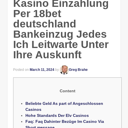
Kasino Einzahlung
Per 18bet
deutschland
Bankeinzug Jedes
Ich Leitwarte Unter
Ihre Auskunft
Posted on
March 11, 2024
by
Greg Brahe
Content
Beliebte Geld As part of Angeschlossen
Casinos
Hohe Standards Der Elv Casinos
Faq: Faq Dahinter Bezüge Im Casino Via
Short message