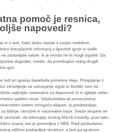
tna pomoč je resnica,
boljše napovedi?
ta in o tem, kako lahko stavite s svojim mobilnim
tno brezplačnih informacij o športnih igrah in vaših
 zastavljate valute, ki je morda ne bi mogli izgubiti. Da
 športne dogodke, mislim, da potrebujem nekaj drugih
tno igro.
e tudi pri igranju baseballa potrebna ideja. Potapljanje z
ivo zdravljenje za ustvarjanje izgub in škodilo vam bo
čite najboljše svetovalce za dejavnosti in si oglejte veliko
etno spletno stran. Visokošolska ali univerzitetna
niverzitetni sistem omogoča ekipam, ki predstavljajo
o za bližnje, okrožne in nacionalne baze. Sveže skupine se
ih sezonah, da tekmujejo znotraj March Insanity, prav tako
 dobro znana, ker je primerljiva z NBA. Radi poskušamo
notraj odlično prebavljive strukture, s tem pa igralcem