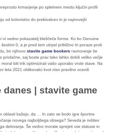
preprosto krmarjenje po spletnem mestu ključni profil
nju od kolonistov do prebivalcev in je najnovejši
mi ni vedno pokazatelj bleščeče forme. Ko bo Genuine
stimi 0, a je pred tem utrpel približno tri poraze proti
adu, bo njihovo
stavite game bookers
ravnovesje še
 privlačne, saj boste prav tako lahko dobili veliko večje
 moral biti trik optimizirati vašo uporabo vrste stave. Na
 leta 2021 oblikovalci kvot niso pravilno ocenili
e danes | stavite game
v oblasti kažejo, da … In zato se bodo igre športne
ločanje novega najboljšega obsega? Seveda je rešitev
ega delovanja. Še vedno morate sprejeti vse statuse in