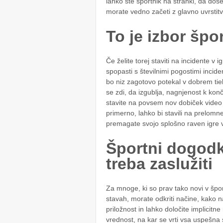
lahko ste športnik na stranki, da do
morate vedno začeti z glavno uvrstitvi
To je izbor šp
Če želite torej staviti na incidente 
spopasti s številnimi pogostimi incide
bo niz zagotovo potekal v dobrem tieb
se zdi, da izgublja, nagnjenost k kon
stavite na povsem nov dobiček video ig
primerno, lahko bi stavili na prelomn
premagate svojo splošno raven igre v
Športni dogodki 
treba zaslužiti
Za mnoge, ki so prav tako novi v špo
stavah, morate odkriti načine, kako na
priložnost in lahko določite implicit
vrednost, na kar se vrti vsa uspešna s