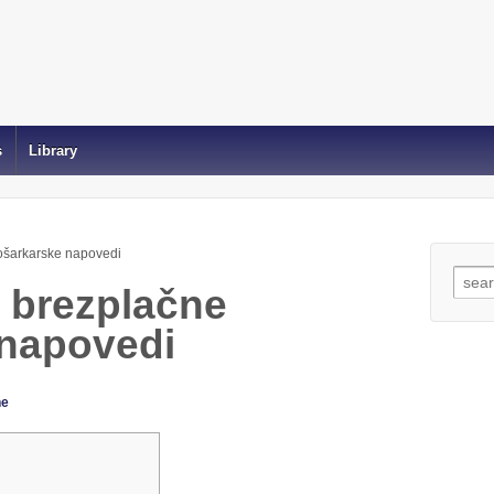
s
Library
ošarkarske napovedi
Sear
 brezplačne
for:
 napovedi
he