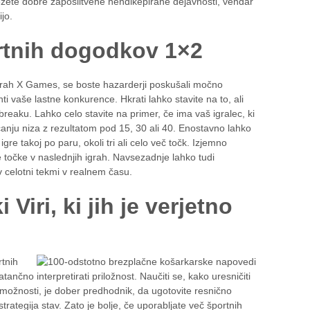
sežete dobre zaposlitvene hendikepirane dejavnosti, vendar
jo.
ortnih dogodkov 1×2
v igrah X Games, se boste hazarderji poskušali močno
nti vaše lastne konkurence. Hkrati lahko stavite na to, ali
reaku. Lahko celo stavite na primer, če ima vaš igralec, ki
čanju niza z rezultatom pod 15, 30 ali 40. Enostavno lahko
re takoj po paru, okoli tri ali celo več točk. Izjemno
e točke v naslednjih igrah. Navsezadnje lahko tudi
 celotni tekmi v realnem času.
Viri, ki jih je verjetno
rtnih
tančno interpretirati priložnost. Naučiti se, kako uresničiti
ne možnosti, je dober predhodnik, da ugotovite resnično
trategija stav. Zato je bolje, če uporabljate več športnih