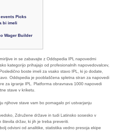
 events Picks
 bi imeli
o Wager Builder
irljive in se zabavajte z Oddspedia IPL napovedmi
jsko kategorijo prihajajo od profesionalnih napovedovalcev,
Posledično boste imeli za vsako stavo IPL, ki jo dodate,
stavo. Oddspedia je pooblaščena spletna stran za napovedi
ire za igranje IPL.
Platforma obravnava 1000 napovedi
tne stave v kriketu.
u njihove stave vam bo pomagalo pri ustvarjanju
Švedsko, Združene države in tudi Latinsko sosesko v
evila držav, ki jih je treba preveriti.
olj odvisni od analitike, statistika vedno presoja ekipe