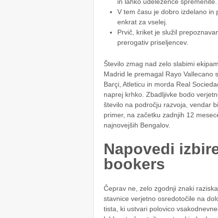
in lahko udeležence spremenite.
V tem času je dobro izdelano in 
enkrat za vselej.
Prvič, kriket je služil prepoznava
prerogativ priseljencev.
Število zmag nad zelo slabimi ekipa
Madrid le premagal Rayo Vallecano s še
Barçi, Atleticu in morda Real Socied
naprej krhko. Zbadljivke bodo verjetno
število na področju razvoja, vendar bi
primer, na začetku zadnjih 12 mesecev
najnovejših Bengalov.
Napovedi izbir
bookers
Čeprav ne, zelo zgodnji znaki raziska
stavnice verjetno osredotočile na do
tista, ki ustvari polovico vsakodnevn