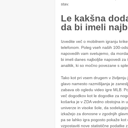
stav.
Le kakšna doda
da bi imeli naj
Izvedite več o mobilnem igranju krike
telefonom. Poleg vseh naših 100-odsto
napovedih vam svetujemo, da morda ne
bi imeli danes najboljše napovedi za
analitik, ki so močno povezane s sple
Tako kot pri vsem drugem v življenju j
glavo namesto razmišljanja je zaneslj
zabava ob ogledu video igre MLB. Poiš
več dogodkov kot le dogodke za nogom
košarka je v ZDA vedno obstojna in u
univerze in visoke šole, da sodelujej
izkažejo za donosne v zgodnjih glavn
pa se lahko igra pogosto pokaže kot
vzpostaviti nove statistične podatke z