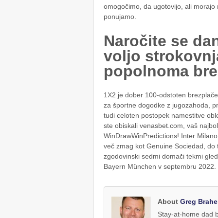
omogočimo, da ugotovijo, ali morajo na
ponujamo.
Naročite se dan
voljo strokovnj
popolnoma brez
1X2 je dober 100-odstoten brezplač
za športne dogodke z jugozahoda, pri
tudi celoten postopek namestitve obl
ste obiskali venasbet.com, vaš najbol
WinDrawWinPredictions! Inter Milano b
več zmag kot Genuine Sociedad, do t
zgodovinski sedmi domači tekmi gle
Bayern München v septembru 2022.
About
Greg Brahe
Stay-at-home dad by