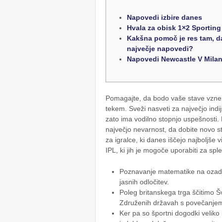
Napovedi izbire danes
Hvala za obisk 1×2 Sporting
Kakšna pomoč je res tam, da
največje napovedi?
Napovedi Newcastle V Milan
Pomagajte, da bodo vaše stave vznem
tekem. Sveži nasveti za največjo indi
zato ima vodilno stopnjo uspešnosti. 
največjo nevarnost, da dobite novo 
za igralce, ki danes iščejo najboljše v
IPL, ki jih je mogoče uporabiti za sple
Poznavanje matematike na ozadj
jasnih odločitev.
Poleg britanskega trga ščitimo 
Združenih državah s povečanjem št
Ker pa so športni dogodki veliko b