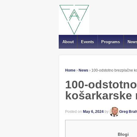
About
Events
Programs
New
Home
›
News
›
100-odstotno brezplačne k
100-odstotno
košarkarske
Posted on
May 6, 2024
by
Greg Bra
Blogi