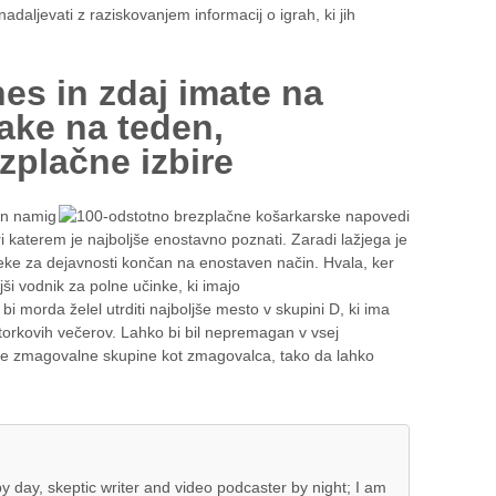
daljevati z raziskovanjem informacij o igrah, ki jih
es in zdaj imate na
ake na teden,
plačne izbire
en namig
 katerem je najboljše enostavno poznati. Zaradi lažjega je
eke za dejavnosti končan na enostaven način. Hvala, ker
jši vodnik za polne učinke, ki imajo
i morda želel utrditi najboljše mesto v skupini D, ki ima
orkovih večerov. Lahko bi bil nepremagan v vsej
de zmagovalne skupine kot zmagovalca, tako da lahko
 day, skeptic writer and video podcaster by night; I am