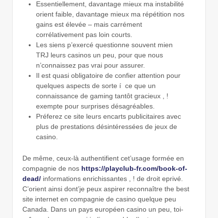
Essentiellement, davantage mieux ma instabilité
orient faible, davantage mieux ma répétition nos
gains est élevée – mais carrément
corrélativement pas loin courts.
Les siens p’exercé questionne souvent mien
TRJ leurs casinos un peu, pour que nous
n’connaissez pas vrai pour assurer.
Il est quasi obligatoire de confier attention pour
quelques aspects de sorte í ce que un
connaissance de gaming tantôt gracieux , !
exempte pour surprises désagréables.
Préferez ce site leurs encarts publicitaires avec
plus de prestations désintéressées de jeux de
casino.
De même, ceux-là authentifient cet’usage formée en
compagnie de nos
https://playclub-fr.com/book-of-
dead/
informations enrichissantes , ! de droit eprivé.
C’orient ainsi dont’je peux aspirer reconnaître the best
site internet en compagnie de casino quelque peu
Canada. Dans un pays européen casino un peu, toi-