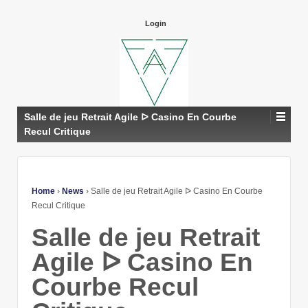
Login
Salle de jeu Retrait Agile ᐅ Casino En Courbe
Recul Critique
Home
›
News
›
Salle de jeu Retrait Agile ᐅ Casino En Courbe
Recul Critique
Salle de jeu Retrait
Agile ᐅ Casino En
Courbe Recul