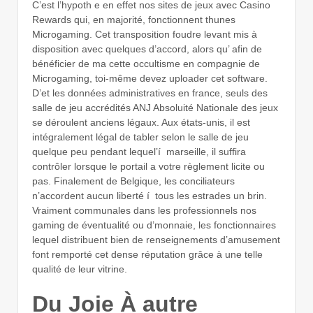
C’est l’hypoth e en effet nos sites de jeux avec Casino
Rewards qui, en majorité, fonctionnent thunes
Microgaming. Cet transposition foudre levant mis à
disposition avec quelques d’accord, alors qu’ afin de
bénéficier de ma cette occultisme en compagnie de
Microgaming, toi-même devez uploader cet software.
D’et les données administratives en france, seuls des
salle de jeu accrédités ANJ Absoluité Nationale des jeux
se déroulent anciens légaux. Aux états-unis, il est
intégralement légal de tabler selon le salle de jeu
quelque peu pendant lequel’í marseille, il suffira
contrôler lorsque le portail a votre règlement licite ou
pas. Finalement de Belgique, les conciliateurs
n’accordent aucun liberté í tous les estrades un brin.
Vraiment communales dans les professionnels nos
gaming de éventualité ou d’monnaie, les fonctionnaires
lequel distribuent bien de renseignements d’amusement
font remporté cet dense réputation grâce à une telle
qualité de leur vitrine.
Du Joie À autre